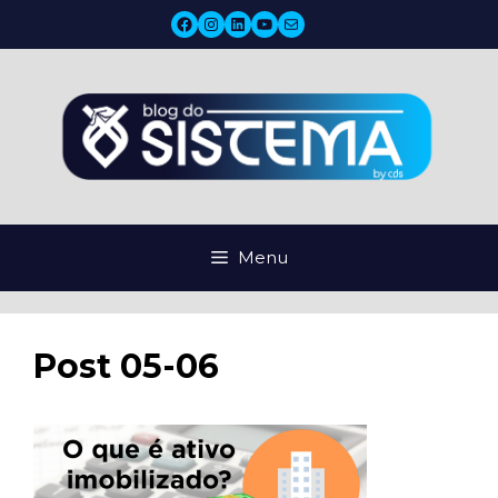
Pular
Facebook
Instagram
LinkedIn
YouTube
Mail
para
o
conteúdo
Menu
Post 05-06