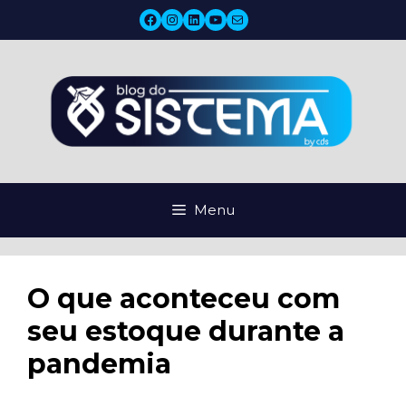
Pular
Facebook
Instagram
LinkedIn
YouTube
Mail
para
o
conteúdo
Menu
O que aconteceu com
seu estoque durante a
pandemia