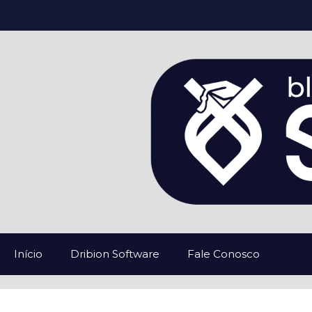
Pular
para
o
conteúdo
Início
Dribion Software
Fale Conosco