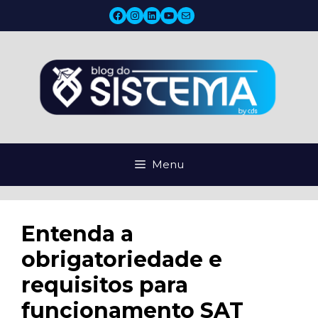
Pular
Facebook
Instagram
LinkedIn
YouTube
Mail
para
o
conteúdo
Menu
Entenda a
obrigatoriedade e
requisitos para
funcionamento SAT