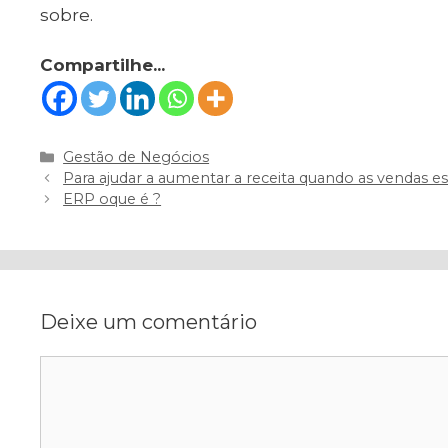
sobre.
Compartilhe...
Categorias
Gestão de Negócios
Navegação
Para ajudar a aumentar a receita quando as vendas es
de
ERP oque é ?
post
Deixe um comentário
Comentário