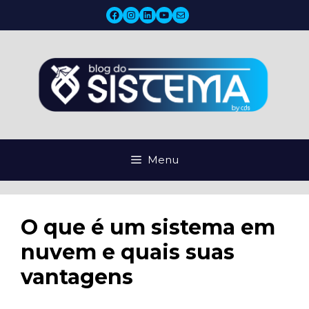
Pular
Facebook
Instagram
LinkedIn
YouTube
Mail
para
o
conteúdo
Menu
O que é um sistema em
nuvem e quais suas
vantagens