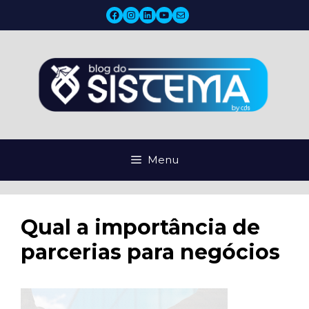
Pular
Facebook
Instagram
LinkedIn
YouTube
Mail
para
o
conteúdo
Menu
Qual a importância de
parcerias para negócios