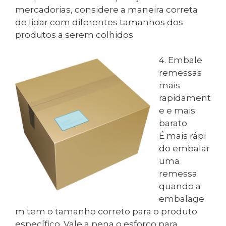
mercadorias, considere a maneira correta
de lidar com diferentes tamanhos dos
produtos a serem colhidos
4. Embale
remessas
mais
rapidament
e e mais
barato
É mais rápi
do embalar
uma
remessa
quando a
embalage
m tem o tamanho correto para o produto
específico. Vale a pena o esforço para