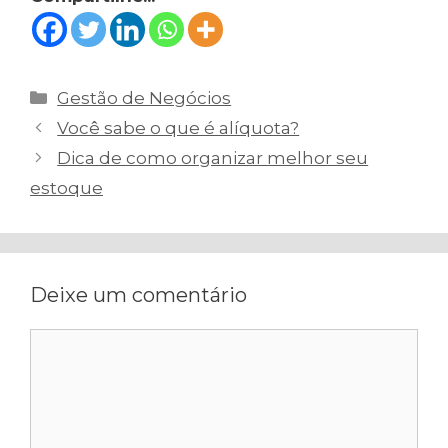
Categorias
Gestão de Negócios
Navegação
Você sabe o que é alíquota?
de
Dica de como organizar melhor seu
post
estoque
Deixe um comentário
Comentário