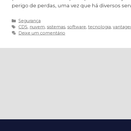
perigo de perdas, uma vez que há diversos se
Categorias
Segurança
Tags
CDS
,
nuvem
,
sistemas
,
software
,
tecnologia
,
vantage
Deixe um comentário