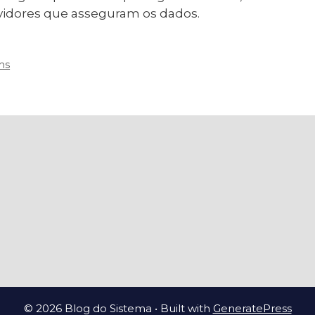
rvidores que asseguram os dados.
ns
© 2026 Blog do Sistema
• Built with
GeneratePress