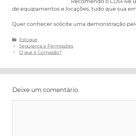
Recomendo o CDSFive um
de equipamentos e locações, tudo que sua em
Quer conhecer solicite uma demonstração pel
Categorias
Estoque
Navegação
Segurança e Permissões
de
O que é Comissão?
post
Deixe um comentário
Comentário