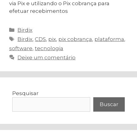
via Pix e utilizando o Pix cobrança para
efetuar recebimentos
Categorias
Birdix
Tags
Birdix
,
CDS
,
pix
,
pix cobrança
,
plataforma
,
software
,
tecnologia
Deixe um comentário
Pesquisar
Buscar