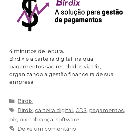
4
minutos de leitura.
Birdix é a carteira digital, na qual
pagamentos são recebidos via Pix,
organizando a gestão financeira de sua
empresa.
Categorias
Birdix
Tags
Birdix
,
carteira digital
,
CDS
,
pagamentos
,
pix
,
pix cobrança
,
software
Deixe um comentário