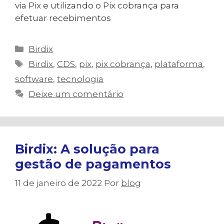
via Pix e utilizando o Pix cobrança para
efetuar recebimentos
Categorias
Birdix
Tags
Birdix
,
CDS
,
pix
,
pix cobrança
,
plataforma
,
software
,
tecnologia
Deixe um comentário
Birdix: A solução para
gestão de pagamentos
11 de janeiro de 2022
Por
blog