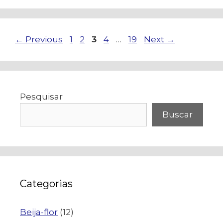
Navegação
Page
Page
Page
Page
Page
←
Previous
1
2
3
4
…
19
Next
→
de
post
Pesquisar
Buscar
Categorias
Beija-flor
(12)